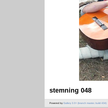
stemning 048
Powered by
Gallery 3.0+ (branch master, build 434)