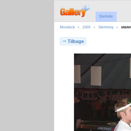
Startside
Mosstock
2005
Stemning
stemn
Tilbage