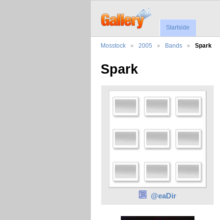
Startside
Mosstock
2005
Bands
Spark
Spark
@eaDir